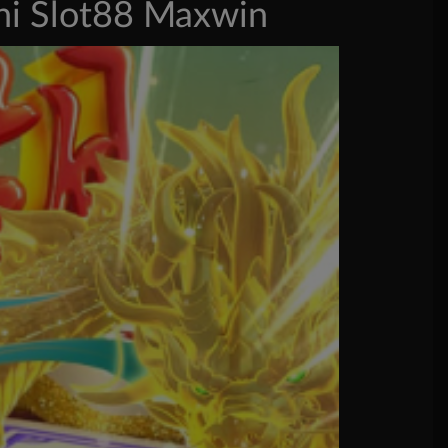
ni Slot88 Maxwin