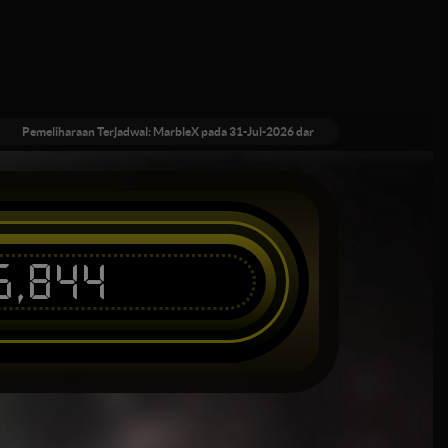
raan Terjadwal: MarbleX pada 31-Jul-2026 dari 00.00.00 sampai 31-Jul-2027 00.00.
5,844