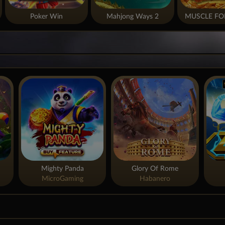
Poker Win
Mahjong Ways 2
Mighty Panda
Glory Of Rome
MicroGaming
Habanero