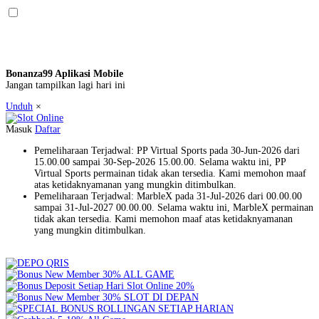
Bonanza99 Aplikasi Mobile
Jangan tampilkan lagi hari ini
Unduh
×
Masuk
Daftar
Pemeliharaan Terjadwal: PP Virtual Sports pada 30-Jun-2026
dari 15.00.00 sampai 30-Sep-2026 15.00.00. Selama waktu ini,
PP Virtual Sports permainan tidak akan tersedia. Kami
memohon maaf atas ketidaknyamanan yang mungkin
ditimbulkan.
Pemeliharaan Terjadwal: MarbleX pada 31-Jul-2026 dari
00.00.00 sampai 31-Jul-2027 00.00.00. Selama waktu ini,
MarbleX permainan tidak akan tersedia. Kami memohon maaf
atas ketidaknyamanan yang mungkin ditimbulkan.