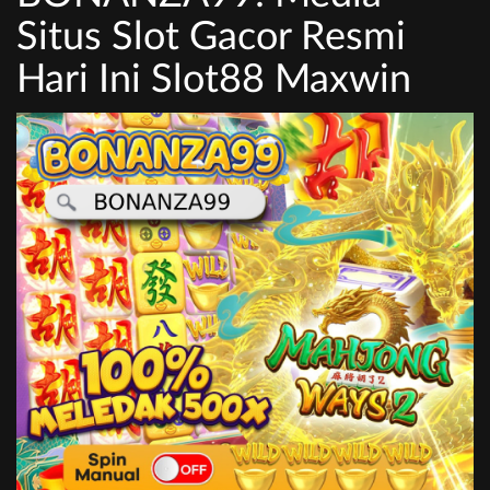
Situs Slot Gacor Resmi
Hari Ini Slot88 Maxwin