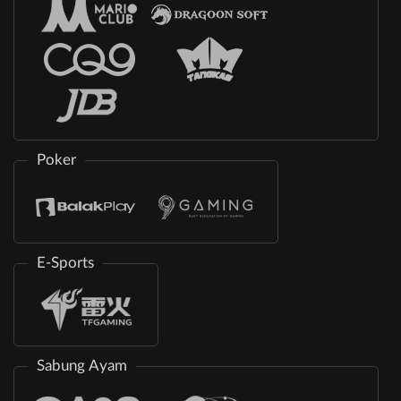
Poker
E-Sports
Sabung Ayam