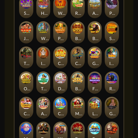
5 Fortune Dragon
Happy Lantern
Wealth
Robin Hood
Amazing Thailand
Panther Moon
JAPAN
Wild Elements
Pay Dirt
Big Prosperity
Best Bet
SAFARI Heat
Three Kingdoms
India
Crown Of Fire
Captain
Gold Bonanza
Indihn Dkehming
Orient
Thai
Dollar Eagle
Bonus Bears
Fire of Rue Royale
Runaway
Crazy Restaurant
Alice
Caster Surprise
Mystery Of The Orient
Life of luxury II
Glamourous World