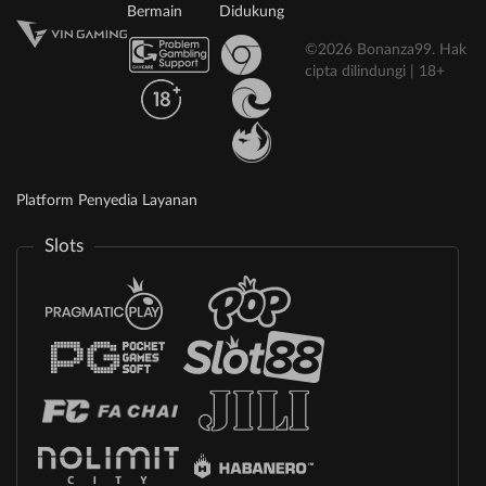
Bermain
Didukung
©2026 Bonanza99. Hak
cipta dilindungi | 18+
Platform Penyedia Layanan
Slots