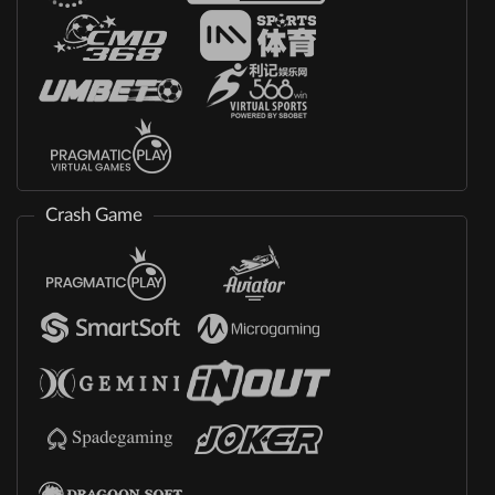
Crash Game