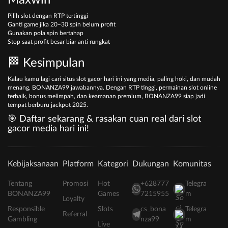
Maxwin
Pilih slot dengan RTP tertinggi
Ganti game jika 20–30 spin belum profit
Gunakan pola spin bertahap
Stop saat profit besar biar anti rungkat
🏁 Kesimpulan
Kalau kamu lagi cari situs slot gacor hari ini yang media, paling hoki, dan mudah
menang, BONANZA99 jawabannya. Dengan RTP tinggi, permainan slot online
terbaik, bonus melimpah, dan keamanan premium, BONANZA99 siap jadi
tempat berburu jackpot 2025.
🎯 Daftar sekarang & rasakan cuan real dari slot
gacor media hari ini!
Kebijaksanaan
Platform
Kategori
Dukungan
Komunitas
Tentang
Promosi
Hot
+628777
Telegra
BONANZA99
Games
7215955
m
Loyalty
Responsible
Slots
cs_bona
Telegra
Referral
Gambling
nza99
m
Live