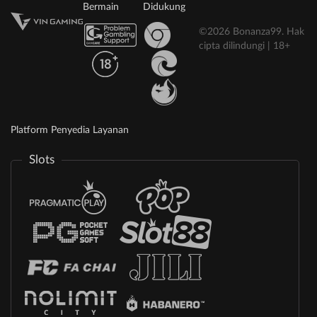
Bermain
Didukung
©2026 Bonanza99. Hak
cipta dilindungi | 18+
Platform Penyedia Layanan
Slots