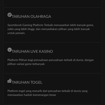
TARUHAN OLAHRAGA
Sportsbook Gaming Platform Terbaik menawarkan lebih banyak game,
odds yang lebih tinggi, dan menyediakan pilihan yang lebih banyak
untuk pemain.
TARUHAN LIVE KASINO
Platform Pilihan bagi perusahaan-perusahaan terbaik di dunia, dengan
pilihan variasi game terbanyak
TARUHAN TOGEL
Platform togel yang menarik dari perusahan terbaik di dunia yang
menawarkan hadiah kemenangan besar