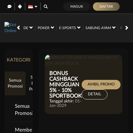
MASUK
DAFTAR
PROMO
AME
ARCADE
POKER
E-SPORTS
SABUNG AYAM
KATEGORI
BONUS
Semua
CASHBACK
Semua
Event
MINGGUAN
AMBIL PROMO
Promosi
Provider
5% - 10%
DETAIL
SPORTBOOK
Tanggal akhir:
01-
Semua
Jan-2029
Promosi
Member