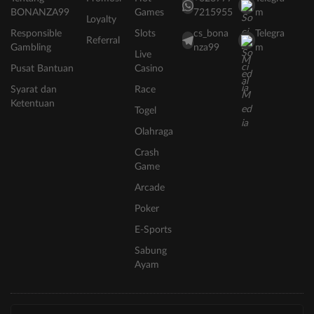
BONANZA99
Games
7215955
m
Loyalty
Responsible
Slots
cs_bona
Telegra
Referral
Gambling
nza99
m
Live
Pusat Bantuan
Casino
Syarat dan
Race
Ketentuan
Togel
Olahraga
Crash
Game
Arcade
Poker
E-Sports
Sabung
Ayam