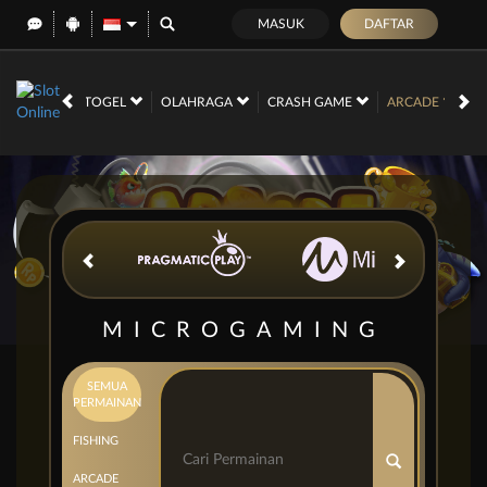
MASUK
DAFTAR
RACE
TOGEL
OLAHRAGA
CRASH GAME
ARCADE
P
MICROGAMING
SEMUA
PERMAINAN
FISHING
ARCADE