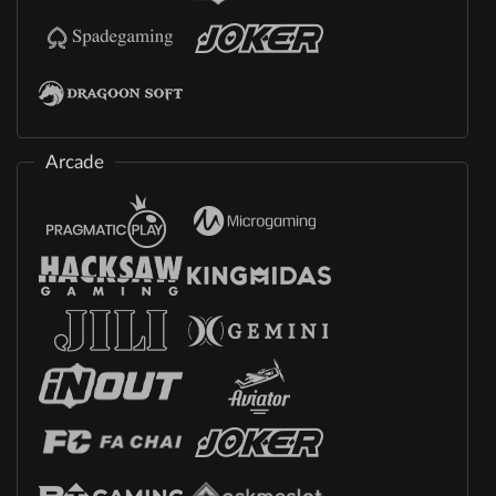
Arcade