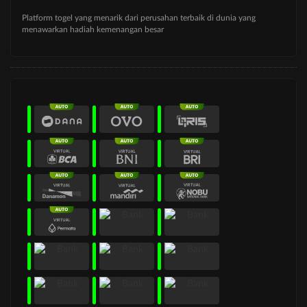
Platform togel yang menarik dari perusahan terbaik di dunia yang
menawarkan hadiah kemenangan besar