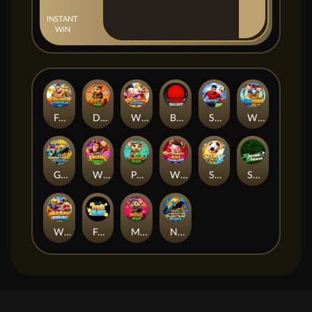
INSTANT
WIN
Fortune Fishing
Dice Pop
WD Golden Fuwa Fishing
Big Button Bash
SoccerX
WD FuWa Fishing
Golden Tyrant Fishing
WD King Kong Fishing
Plinko Pop
WD Nezha Fishing Legend
StrikerX
Soccer Striker
WD Gold Blast Fishing
Fruit Blast
Mine Pop
Nexus Golden Tyrant