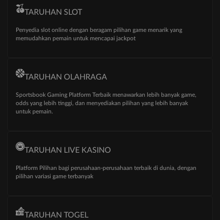
TARUHAN SLOT
Penyedia slot online dengan beragam pilihan game menarik yang
memudahkan pemain untuk mencapai jackpot
TARUHAN OLAHRAGA
Sportsbook Gaming Platform Terbaik menawarkan lebih banyak game,
odds yang lebih tinggi, dan menyediakan pilihan yang lebih banyak
untuk pemain.
TARUHAN LIVE KASINO
Platform Pilihan bagi perusahaan-perusahaan terbaik di dunia, dengan
pilihan variasi game terbanyak
TARUHAN TOGEL