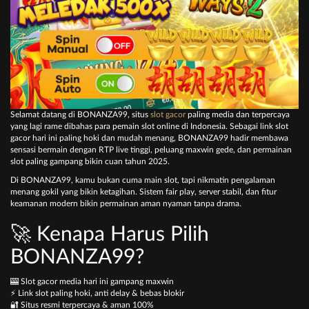
Selamat datang di BONANZA99, situs
slot gacor
paling media dan terpercaya
yang lagi rame dibahas para pemain slot online di Indonesia. Sebagai link slot
gacor hari ini paling hoki dan mudah menang, BONANZA99 hadir membawa
sensasi bermain dengan RTP live tinggi, peluang maxwin gede, dan permainan
slot paling gampang bikin cuan tahun 2025.
Di BONANZA99, kamu bukan cuma main slot, tapi nikmatin pengalaman
menang gokil yang bikin ketagihan. Sistem fair play, server stabil, dan fitur
keamanan modern bikin permainan aman nyaman tanpa drama.
🚀 Kenapa Harus Pilih
BONANZA99?
🎰 Slot gacor media hari ini gampang maxwin
⚡ Link slot paling hoki, anti delay & bebas blokir
🔐 Situs resmi terpercaya & aman 100%