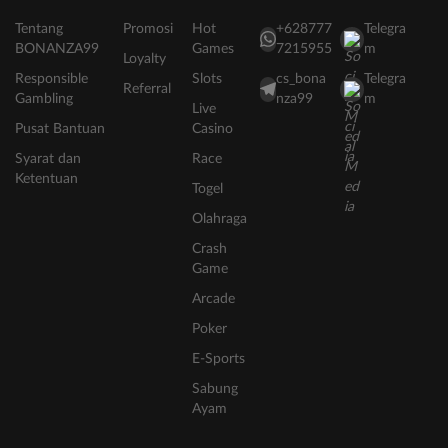
Tentang
Promosi
Hot
+628777
Telegra
BONANZA99
Games
7215955
m
Loyalty
Responsible
Slots
cs_bona
Telegra
Referral
Gambling
nza99
m
Live
Pusat Bantuan
Casino
Syarat dan
Race
Ketentuan
Togel
Olahraga
Crash
Game
Arcade
Poker
E-Sports
Sabung
Ayam