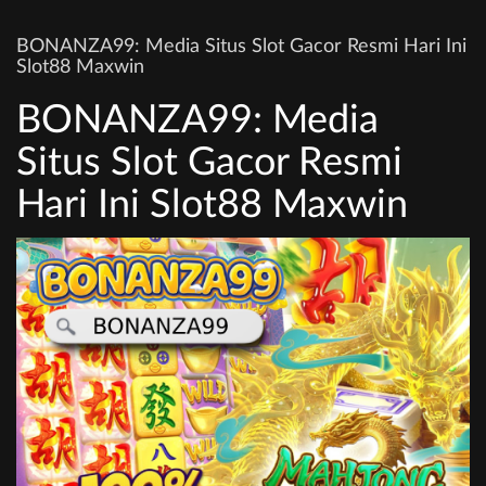
BONANZA99: Media Situs Slot Gacor Resmi Hari Ini
Slot88 Maxwin
BONANZA99: Media
Situs Slot Gacor Resmi
Hari Ini Slot88 Maxwin