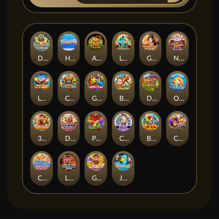
Dragon Palace Fishing
Happy Fish
Aztec Treasure
Let's Enhance
Goddess or Crash
Ninja Fishing
Let's Shoot
Crazy Orb
Golden Zuma
Big Hammer
Dino Hunter
Ocean Lord
3 Gods Fishing
Dessert Party
Plants vs. Dinos
Crazy Bartender
Bingo Fishing
Conqueror's Treasure
Cat Fishing
Lion's Orb
Gods Slash Fish
Jump & Jump