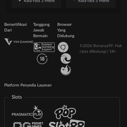
Rata-rata 3 Menit
Rata-rata 5 Menit
Bersertifikasi
Tanggung
Browser
Dari
Jawab
Yang
Bermain
Didukung
©2026 Bonanza99. Hak
cipta dilindungi | 18+
Platform Penyedia Layanan
Slots