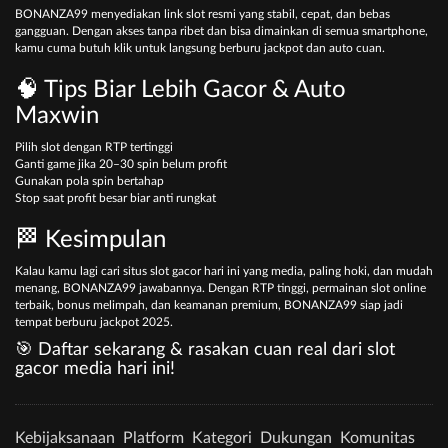
BONANZA99 menyediakan link slot resmi yang stabil, cepat, dan bebas
gangguan. Dengan akses tanpa ribet dan bisa dimainkan di semua smartphone,
kamu cuma butuh klik untuk langsung berburu jackpot dan auto cuan.
🧠 Tips Biar Lebih Gacor & Auto
Maxwin
Pilih slot dengan RTP tertinggi
Ganti game jika 20–30 spin belum profit
Gunakan pola spin bertahap
Stop saat profit besar biar anti rungkat
🏁 Kesimpulan
Kalau kamu lagi cari situs slot gacor hari ini yang media, paling hoki, dan mudah
menang, BONANZA99 jawabannya. Dengan RTP tinggi, permainan slot online
terbaik, bonus melimpah, dan keamanan premium, BONANZA99 siap jadi
tempat berburu jackpot 2025.
🎯 Daftar sekarang & rasakan cuan real dari slot
gacor media hari ini!
Kebijaksanaan
Platform
Kategori
Dukungan
Komunitas