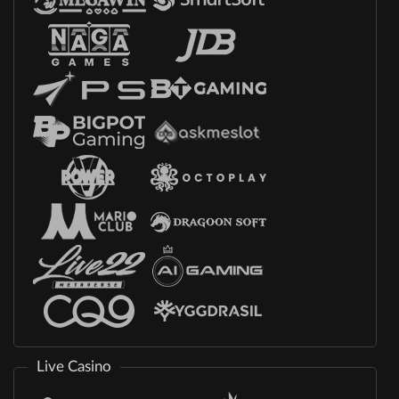
Live Casino