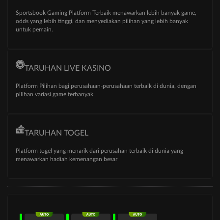
Sportsbook Gaming Platform Terbaik menawarkan lebih banyak game,
odds yang lebih tinggi, dan menyediakan pilihan yang lebih banyak
untuk pemain.
TARUHAN LIVE KASINO
Platform Pilihan bagi perusahaan-perusahaan terbaik di dunia, dengan
pilihan variasi game terbanyak
TARUHAN TOGEL
Platform togel yang menarik dari perusahan terbaik di dunia yang
menawarkan hadiah kemenangan besar