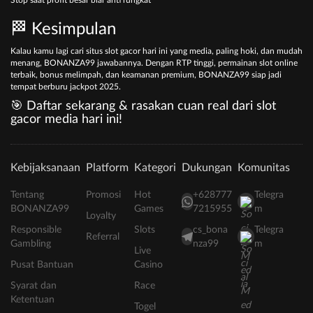
🏁 Kesimpulan
Kalau kamu lagi cari situs slot gacor hari ini yang media, paling hoki, dan mudah
menang, BONANZA99 jawabannya. Dengan RTP tinggi, permainan slot online
terbaik, bonus melimpah, dan keamanan premium, BONANZA99 siap jadi
tempat berburu jackpot 2025.
🎯 Daftar sekarang & rasakan cuan real dari slot
gacor media hari ini!
Kebijaksanaan
Platform
Kategori
Dukungan
Komunitas
Tentang
Promosi
Hot
+628777
Telegra
BONANZA99
Games
7215955
m
Loyalty
Responsible
Slots
cs_bona
Telegra
Referral
Gambling
nza99
m
Live
Pusat Bantuan
Casino
Syarat dan
Race
Ketentuan
Togel