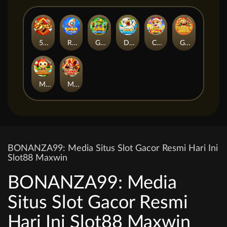
5PK
Rocket Crash
Goblin Treasure
Duck River
Christmas Mines
GOLDEN BASIN
Monkey Thunderbolt
Monkey King
BONANZA99: Media Situs Slot Gacor Resmi Hari Ini
Slot88 Maxwin
BONANZA99: Media
Situs Slot Gacor Resmi
Hari Ini Slot88 Maxwin