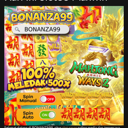
Selamat datang di BONANZA99, situs
slot gacor
paling media dan terpercaya